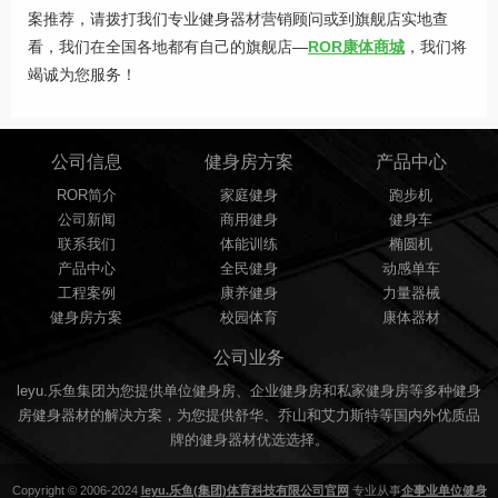
案推荐，请拨打我们专业健身器材营销顾问或到旗舰店实地查
看，我们在全国各地都有自己的旗舰店—
ROR康体商城
，我们将
竭诚为您服务！
公司信息
健身房方案
产品中心
ROR简介
家庭健身
跑步机
公司新闻
商用健身
健身车
联系我们
体能训练
椭圆机
产品中心
全民健身
动感单车
工程案例
康养健身
力量器械
健身房方案
校园体育
康体器材
公司业务
leyu.乐鱼集团为您提供单位健身房、企业健身房和私家健身房等多种健身
房健身器材的解决方案，为您提供舒华、乔山和艾力斯特等国内外优质品
牌的健身器材优选选择。
Copyright © 2006-2024
leyu.乐鱼(集团)体育科技有限公司官网
专业从事
企事业单位健身