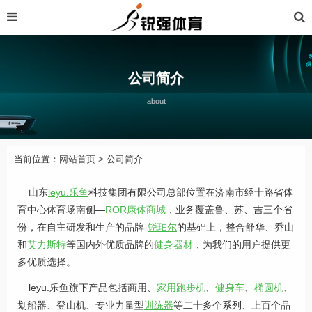
公司简介
about
当前位置：
网站首页
> 公司简介
山东
leyu.乐鱼
科技集团有限公司总部位置在济南市经十路省体
育中心体育场南侧—
ROR康体商城
，业务覆盖鲁、苏、吉三个省
份，在自主研发和生产的品牌-
锐珀尔
的基础上，整合舒华、乔山
和
艾力斯特
等国内外优质品牌的
健身器材
，为我们的用户提供更
多优质选择。
leyu.乐鱼旗下产品包括商用、
家用跑步机
、
健身车
、
椭圆机
、
划船器、登山机、专业力量型
训练器
等二十多个系列、上百个品