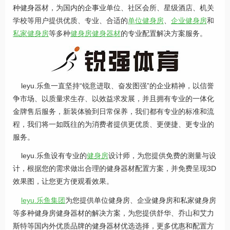
种健身器材，为国内的企事业单位、社区会所、星级酒店、机关
学校等用户提供优质、专业、合适的
单位健身房
、
企业健身房
和
私家健身房
等多种
健身房健身器材
的专业配置解决方案服务。
leyu.乐鱼一直坚持“锐意进取、奋发图强”的企业精神，以信誉
争市场、以质量求生存、以效益求发展，并且拥有专业的一体化
金牌售后服务，新装体验到日常保养，我们都有专业的标准和流
程，我们将一如既往的为消费者提供更优质、更便捷、更专业的
服务。
leyu.乐鱼设有专业的
健身房
设计师，为您提供免费的测量与设
计，根据您的需求做出合理的健身器材配置方案，并免费呈现3D
效果图，让您更方便观看效果。
leyu.乐鱼集团
为您提供单位健身房、企业健身房和私家健身房
等多种健身房健身器材的解决方案，为您提供舒华、乔山和艾力
斯特等国内外优质品牌的健身器材优选选择，更多优惠和配置方