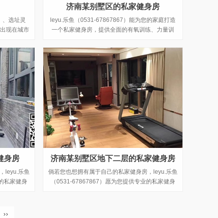
济南某别墅区的私家健身房
㎡）、选址灵
leyu.乐鱼（0531-67867867）能为您的家庭打造
出现在城市
一个私家健身房，提供全面的有氧训练、力量训
造具有时尚
练、功能性与柔韧性训练和理疗按摩器材，以及运
训练等功能
动健康管理服务，让简单运动融入生活，帮助您的
群时尚健身
家庭实现健康目标。
健身房
济南某别墅区地下二层的私家健身房
eyu.乐鱼
倘若您也想拥有属于自己的私家健身房，leyu.乐鱼
业的私家健身
（0531-67867867）愿为您提供专业的私家健身
有十余年的专
房的健身器材打造方案，leyu.乐鱼拥有十余年的专
师团队，以
业的健身房配置经验，完善的精英设计师团队，以
划私家健身
丰富的规划经验，更懂得如何合理的规划私家健身
››