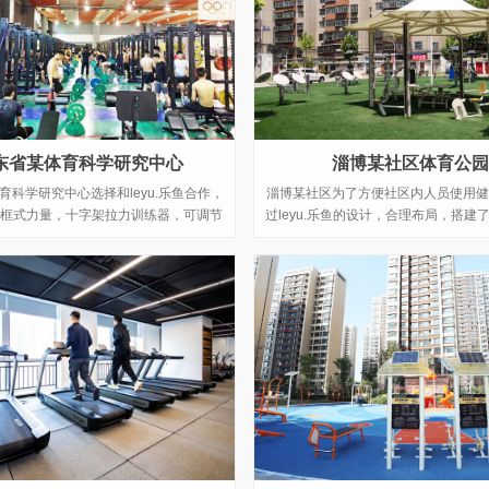
东省某体育科学研究中心
淄博某社区体育公园
体育科学研究中心选择和leyu.乐鱼合作，
淄博某社区为了方便社区内人员使用健
框式力量，十字架拉力训练器，可调节
过leyu.乐鱼的设计，合理布局，搭建
和腹肌练习椅等等竞技体能训练器。
健身驿站为主的户外健身器材的口