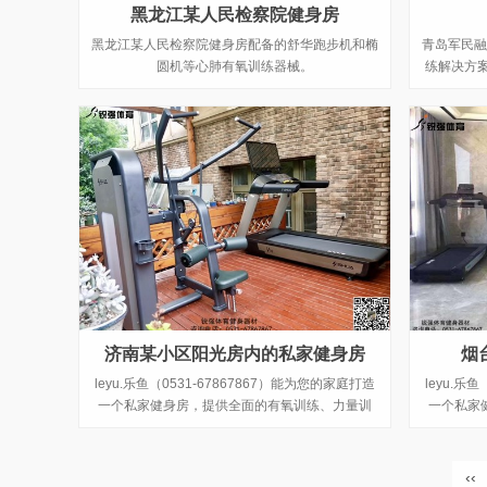
黑龙江某人民检察院健身房
黑龙江某人民检察院健身房配备的舒华跑步机和椭
青岛军民融
圆机等心肺有氧训练器械。
练解决方案
推动
济南某小区阳光房内的私家健身房
烟
leyu.乐鱼（0531-67867867）能为您的家庭打造
leyu.乐
一个私家健身房，提供全面的有氧训练、力量训
一个私家
练、功能性与柔韧性训练和理疗按摩器材，以及运
练、功能性
动健康管理服务，让简单运动融入生活，帮助您的
动健康管理
家庭实现健康目标。
‹‹