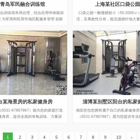
青岛军民融合训练馆
上海某社区口袋公园
合训练馆布局合理，结合应用华体能训
口袋公园一般规模较小（50-2000
 为军用和民用市场匹配服务管理 创新
活，呈离散性分布，能见缝插针地大量
军民融合发展针对军用训练需要。
中。舒华依此特性因地、因人制宜，打
气息，包含运动休闲、亲子互动、力量
的口袋体育公园，落地打造上海全人
苑，多个健身点。
台某海景房的私家健身房
淄博某别墅区阳台的私家
鱼（0531-67867867）能为您的家庭打造
倘若您也想拥有属于自己的私家健身房，l
健身房，提供全面的有氧训练、力量训
（0531-67867867）愿为您提供专
与柔韧性训练和理疗按摩器材，以及运
房的健身器材打造方案，leyu.乐鱼拥
服务，让简单运动融入生活，帮助您的
业的健身房配置经验，完善的精英设计
家庭实现健康目标。
丰富的规划经验，更懂得如何合理的规
1
2
3
4
5
6
7
8
9
10
›