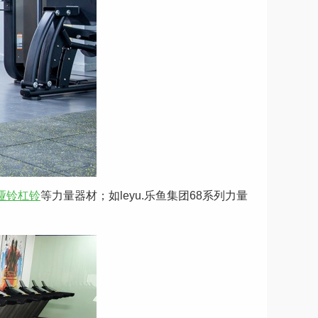
哑铃
杠铃
等力量器材；如leyu.乐鱼集团68系列力量