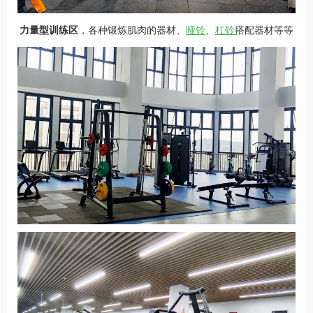
力量型训练区
，各种锻炼肌肉的器材、
哑铃
、
杠铃
搭配器材等等