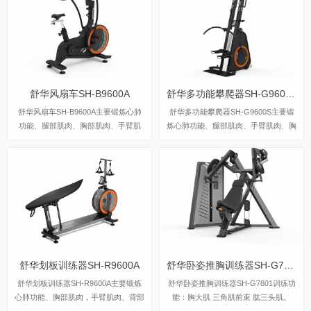
00mm和水平调整50mm，张力旋钮采
换。
用电动调整，制作电磁铁阻力，传输系
统多沟皮带J型8沟。
舒华风扇车SH-B9600A
舒华多功能攀爬器SH-G9600S
舒华风扇车SH-B9600A主要锻炼心肺
舒华多功能攀爬器SH-G9600S主要锻
功能、腿部肌肉、胸部肌肉、手臂肌
炼心肺功能、腿部肌肉、手臂肌肉、胸
肉。
部肌肉、上下肢的协调性。
舒华划板训练器SH-R9600A
舒华卧姿推胸训练器SH-G7801
舒华划板训练器SH-R9600A主要锻炼
舒华卧姿推胸训练器SH-G7801训练功
心肺功能、胸部肌肉，手臂肌肉、背部
能：胸大肌 三角肌前束 肱三头肌​。
肌肉，可模拟自由泳、蛙泳、仰泳、划