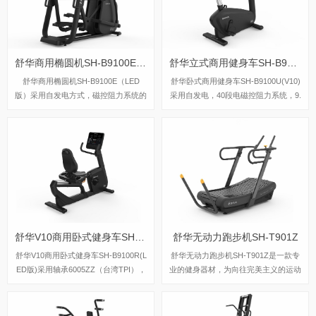
舒华商用椭圆机SH-B9100E（LED版）
舒华立式商用健身车SH-B9100U(V10)LED版
舒华商用椭圆机SH-B9100E（LED
舒华卧式商用健身车SH-B9100U(V10)
版）采用自发电方式，磁控阻力系统的
采用自发电，40段电磁控阻力系统，9.
阻力系统，可以设定40段阻力段，最
3kg飞轮重量。
大使用者体重为180kg，踏步跨距可达
508mm，适用于大多数人，现在leyu.
乐鱼旗舰店都有这一款椭圆机，欢迎前
来体验试机。
舒华V10商用卧式健身车SH-B9100R(LED版)
舒华无动力跑步机SH-T901Z
舒华V10商用卧式健身车SH-B9100R(L
舒华无动力跑步机SH-T901Z是一款专
ED版)采用轴承6005ZZ（台湾TPI），
业的健身器材，为向往完美主义的运动
步幅曲柄长是170mm，如果换算步距
者们提供专业全面的健身计划和体验。
是13.4英寸，具有水壶架和Ipad平板支
SH-T901Z涵盖了力量、速度、有氧多
架、USB充电功能，管座可纵向调整3
种创新训练模式，使用者可以自由切