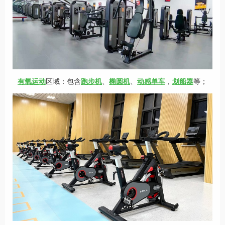
有氧运动
区域：包含
跑步机
、
椭圆机
、
动感单车
，
划船器
等；