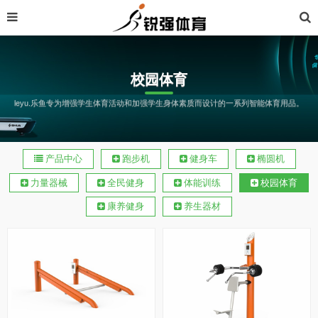
校园体育
leyu.乐鱼专为增强学生体育活动和加强学生身体素质而设计的一系列智能体育用品。
产品中心
跑步机
健身车
椭圆机
力量器械
全民健身
体能训练
校园体育
康养健身
养生器材