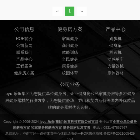
‹‹
1
››
公司信息
健身房方案
产品中心
ROR简介
家庭健身
跑步机
公司新闻
商用健身
健身车
联系我们
体能训练
椭圆机
产品中心
全民健身
动感单车
工程案例
康养健身
力量器械
健身房方案
校园体育
康体器材
公司业务
leyu.乐鱼集团为您提供单位健身房、企业健身房和私家健身房等多种健身
房健身器材的解决方案，为您提供舒华、乔山和艾力斯特等国内外优质品
牌的健身器材优选选择。
Copyright © 2006-2024
leyu.乐鱼(集团)体育科技有限公司官网
专业从事
企事业单位健身
房解决方案
私家健身房解决方案
健身器材批发零售
电话：0531-67867867
总部地址：济南市经十路省体育中心体育场南侧—ROR康体商城
鲁ICP备2021005429
号-1