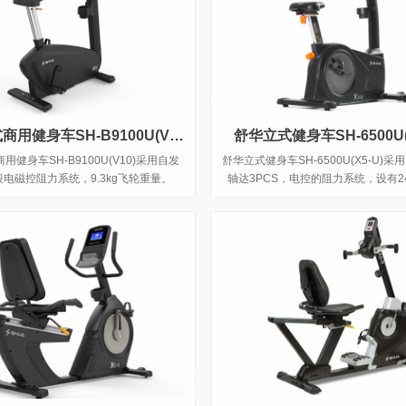
舒华立式商用健身车SH-B9100U(V10)LED版
舒华立式健身车SH-6500U(
用健身车SH-B9100U(V10)采用自发
舒华立式健身车SH-6500U(X5-U)
段电磁控阻力系统，9.3kg飞轮重量。
轴达3PCS，电控的阻力系统，设有2
级，拥有7.5kg的磁控轮。