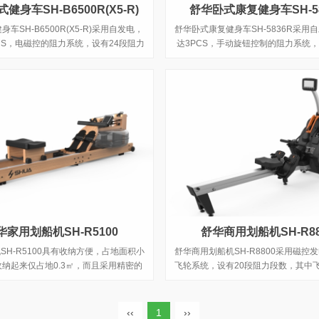
健身车SH-B6500R(X5-R)
舒华卧式康复健身车SH-58
车SH-B6500R(X5-R)采用自发电，
舒华卧式康复健身车SH-5836R采用
CS，电磁控的阻力系统，设有24段阻力
达3PCS，手动旋钮控制的阻力系统
等级，拥有7.5kg的磁控轮。
力，拥有7kg重量的飞轮。
华家用划船机SH-R5100
舒华商用划船机SH-R88
SH-R5100具有收纳方便，占地面积小
舒华商用划船机SH-R8800采用磁控
纳起来仅占地0.3㎡，而且采用精密的
飞轮系统，设有20段阻力段数，其中
统，无需耗电，环保，省钱，更安全，
kg。
部塑肌、减脂腰腹、坚挺胸部、紧致手
大腿、修饰下肢等全身性肌肉锻炼的模
‹‹
1
››