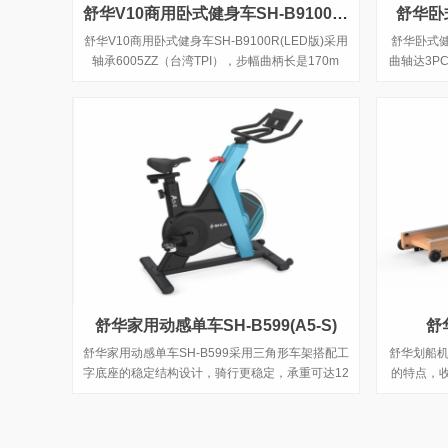
舒华V10商用卧式健身车SH-B9100R(LED版)
舒华卧式
舒华V10商用卧式健身车SH-B9100R(LED版)采用
舒华卧式健身
轴承6005ZZ（台湾TPI），步幅曲柄长是170m
曲轴达3P
m，如果换算步距是13.4英寸，具有水壶架和Ipad
平板支架、USB充电功能，管座可纵向调整300m
m和水平调整50mm，张力旋钮采用电动调整，制
作电磁铁阻力，传输系统多沟皮带J型8沟。
舒华家用动感单车SH-B599(A5-S)
舒
舒华家用动感单车SH-B599采用三角形车架搭配工
舒华划船机
字底座的稳定结构设计，骑行更稳定，承重可达12
的特点，收
5kg，手动磁控阻力设计，骑行时无物理摩擦，更
水阻调控系
顺畅静音，同时无需插电，使用更便捷。13kg磁
可以达到背
控飞轮，足量均质，保障骑行时的惯性力及动平
臂和紧实