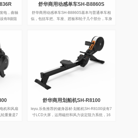
36R
舒华商用动感单车SH-B8860S
自发电，曲轴
舒华商用动感单车SH-B8860S基本与普通单车相
，设有8级阻
似，包括车把、车座、蹬板和轮子几个部分，车身
稳固地联结为一个整体。与普通单车不同的是，它
的结构可以做很大的调整，使骑行的人感觉更舒
适。
00
舒华商用划船机SH-R8100
发电机和风扇
leyu.乐鱼推荐的健身器材-划船机SH-R8100设有7
飞轮重量是7
寸LCD大屏，运用磁控和风力设定阻力系统，16
段阻力调整，采用轻质铝合机静音轨道，四种自定
义训练模式，12组固定程序，可以很好的锻炼您的
体质，希望能获得您的青睐。