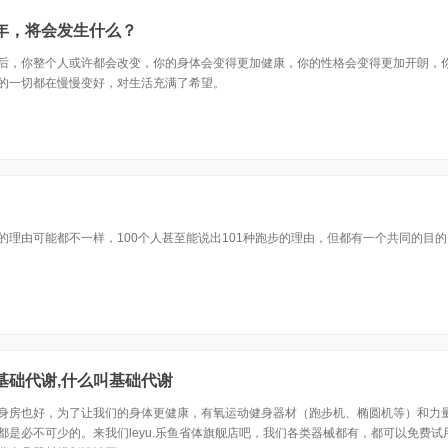
年，将会发生什么？
后，你整个人或许都会改变，你的身体会变得更加健康，你的性格会变得更加开朗，
的一切都在慢慢变好，对生活充满了希望。
的理由可能都不一样，100个人甚至能说出101种跑步的理由，但都有一个共同的目
基础代谢,什么叫基础代谢
身房也好，为了让我们的身体更健康，有氧运动健身器材（跑步机、椭圆机等）和力
都是必不可少的。来我们leyu.乐鱼省体旗舰店吧，我们各类器械都有，都可以免费试