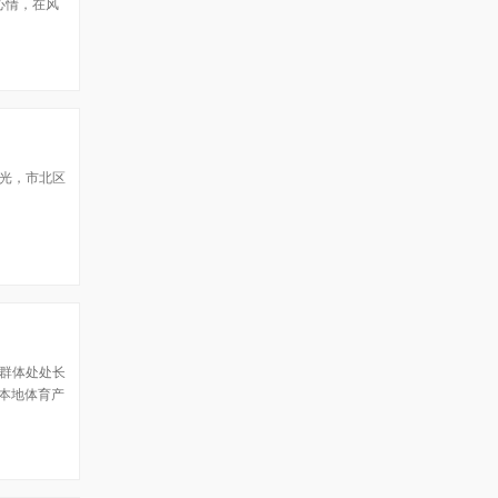
心情，在风
曙光，市北区
，群体处处长
对本地体育产