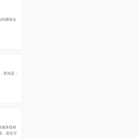
你的颜值会
的，那就是：
量健身器材
用，甚至可