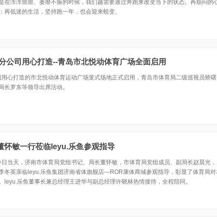
是在浑浑噩噩、萎靡不振的时候，我们越需要通过奔跑来改变当下的状态。再烦闷的
；再低迷的生活，坚持跑一年，也会迎来蜕变。
青岛分公司用心打造--青岛市北悦动体育广场全面启用
乐鱼集团用心打造的市北悦动体育运动广场笼式场地正式启用，青岛市体育局二级巡视员矫
局长罗东等领导出席活动。
怀敏一行莅临leyu.乐鱼参观指导
民健身日当天，济南市体育局党组书记、局长董怀敏，市体育局党组成员、副局长赵晨光
冬英亲临leyu.乐鱼集团济南省体旗舰店—ROR康体商城参观指导，彰显了体育局
。leyu.乐鱼董事长兼总经理王进华与副总经理许晓林热情接待，全程陪同。