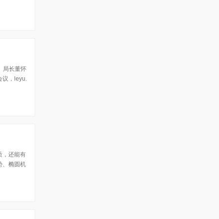
、局长董怀
leyu.
质，还能有
势、椭圆机