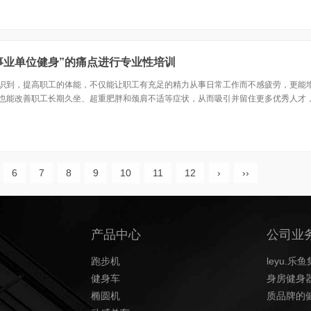
“企事业单位健身”的痛点进行专业性培训
识到，提高职工的体能，不仅能让职工有充足的精力从事日常工作而不感疲劳，更能
也能改善职工长期久坐、超重肥胖和颈肩不适等症状，从而吸引并留住更多优秀人才
6
7
8
9
10
11
12
›
››
产品中心
公司业
跑步机
leyu
健身车
身房健身
椭圆机
质品牌的