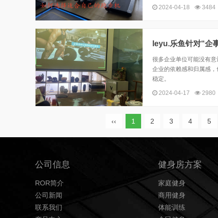
2024-04-18
3484
leyu.乐鱼针对
很多企业单位可能没有意
企业的依赖感和归属感，
稳定。
2024-04-17
2980
‹‹
1
2
3
4
5
公司信息
健身房方案
ROR简介
家庭健身
公司新闻
商用健身
联系我们
体能训练