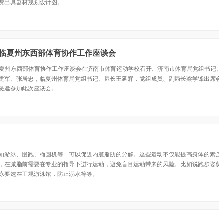
费出具器材规划设计图。
参加临夏州东西部体育协作工作座谈会
-临夏州东西部体育协作工作座谈会在济南市体育运动学校召开。济南市体育局党组书记
建军、张居忠，临夏州体育局党组书记、局长王延辉，党组成员、副局长梁学锋出席会议，
受邀参加此次座谈会。
如游泳、慢跑、椭圆机等，可以促进内脏脂肪的分解。这些运动不仅能提高身体的素
，在减脂前需要在专业的指导下进行运动，避免盲目运动带来的风险。比如说跑步姿
泳要选在正规游泳馆，防止溺水等等。